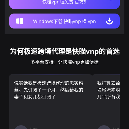
快橙vpn版免费 官方9
Windows下载 快瞄vnp 橙 vpn
为何极速跨境代理是快瞄vnp的首选
多平台支持，让快瞄vnp更加便捷
说实话我是极速跨境代理的忠实粉
我打算去葡萄
丝。先订阅了一个月，然后给我的
块尾流冲浪板.
妻子和女儿都订阅了
几乎所有我需
Jing
Jan V